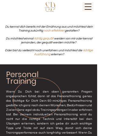
Du kennst dich bereits mit der Ernährung aus und möchtest dein
Training zukünftig
noch effektiver
gestalten?
Du möchtest einmal
richtig gequält
werden von mir oder kennst
jemanden, der gequält werden möchte?
Oder bist du vielleicht noch unerfahren und möchtest die
richtige
Ausführung
erlernen?
Personal
Training
Wenn Du Dich bei den oben genannten Fragen
angesprochen fühlst, dann ist das Personaltraining genau
das Richtige für Dich! Dein 60-minütiges Personaltraining
gestalte ich ganz nach deinen Wünschen, Bedürfnissen und
Zielen. Ganz egal ob du Trainingsanfänger/in oder erfahren
bist. Bei deinem individuellen Personaltraining wirst du
nicht nur die richtige Technik und Intensität bei den
Übungen erlernen, sondern ich gebe dir auch wichtige
Tipps und Tricks mit auf dem Weg, damit sich deine
Trainingsperformance auch langfristig verbessert. Wenn Du