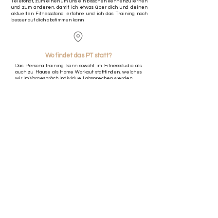
Telefonat, zum einen um uns ein bisschen kennenzulernen
und zum anderen, damit ich etwas über dich und deinen
aktuellen Fitnessstand erfahre und ich das Training noch
besser auf dich abstimmen kann.
Wo findet das PT statt?
Das Personaltraining kann sowohl im Fitnessstudio als
auch zu Hause als Home Workout stattfinden, welches
wir im Vorgespräch individuell absprechen werden.
Welche Wünsche hast du?
Selbstverständlich werde ich deine Wünsche in
unserem Training berücksichtigen und dir somit ein
unvergessliches Training bereiten.
Solltest Du mehrere Trainingsstunden bei mir buchen
wollen, können wir hier gemeinsam ein passendes
Angebot für Dich finden.
90€/h